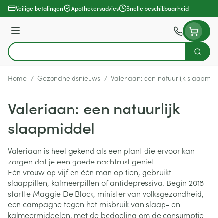
Ga naar de inhoud
Veilige betalingen
Apothekersadvies
Snelle beschikbaarheid
Menu
Zoek
Product, merk, categorie...
Home
/
Gezondheidsnieuws
/
Valeriaan: een natuurlijk slaapmid
Valeriaan: een natuurlijk
slaapmiddel
Valeriaan is heel gekend als een plant die ervoor kan
zorgen dat je een goede nachtrust geniet.
Eén vrouw op vijf en één man op tien, gebruikt
slaappillen, kalmeerpillen of antidepressiva. Begin 2018
startte Maggie De Block, minister van volksgezondheid,
een campagne tegen het misbruik van slaap- en
kalmeermiddelen, met de bedoeling om de consumptie