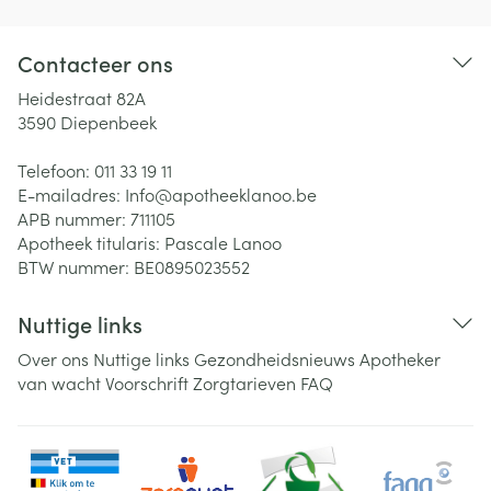
Contacteer ons
Heidestraat 82A
3590
Diepenbeek
Telefoon:
011 33 19 11
E-mailadres:
Info@
apotheeklanoo.be
APB nummer:
711105
Apotheek titularis:
Pascale Lanoo
BTW nummer:
BE0895023552
Nuttige links
Over ons
Nuttige links
Gezondheidsnieuws
Apotheker
van wacht
Voorschrift
Zorgtarieven
FAQ