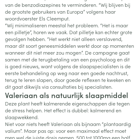
van de benzodiazepines te verminderen. “Wij blijven bij
de grootste gebruikers van Europa” volgens haar
woordvoerster Els Cleemput.
“Wij minimaliseren meestal het probleem. “Het is maar
een pilletje”, horen we vaak. Dat pilletje kan echter grote
gevolgen hebben. “Het werkt niet alleen verslavend,
maar dit soort geneesmiddelen werkt door op momenten
wanneer dit niet meer zou mogen”. De campagne gaat
samen met de terugbetaling van een psycholoog en dit
is goed nieuws, want volgens de slaapspecialisten is de
eerste behandeling op weg naar een goede nachtrust,
terug te leren slapen, door goede reflexen te kweken en
dit gaat dikwijls via consultaties bij specialisten.
Valeriaan als natuurlijk slaapmiddel
Deze plant heeft kalmerende eigenschappen die tegen
de stress helpen. Het effect is dubbel: kalmerend en
slaapwekkend.
Niet voor niets heeft Valeriaan als bijnaam “plantaardig
valium”. Maar pas op: voor een maximaal effect moet
men wel de juiste dosis nemen, 500 tot 1000mg een half