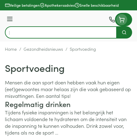
Ga naar de inhoud
Veilige betalingen
Apothekersadvies
Snelle beschikbaarheid
Menu
Zoek
Product, merk, categorie...
Home
/
Gezondheidsnieuws
/
Sportvoeding
Sportvoeding
Mensen die aan sport doen hebben vaak hun eigen
(eet)gewoontes maar helaas zijn die vaak gebaseerd op
misvattingen. Een aantal tips!
Regelmatig drinken
Tijdens fysieke inspanningen is het belangrijk het
lichaam voldoende te hydrateren om de intensiteit van
de inspanning te kunnen volhouden. Drink zowel voor,
tijdens als na de sport …