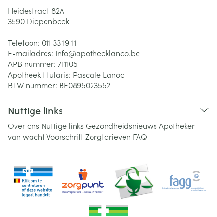
Heidestraat 82A
3590
Diepenbeek
Telefoon:
011 33 19 11
E-mailadres:
Info@
apotheeklanoo.be
APB nummer:
711105
Apotheek titularis:
Pascale Lanoo
BTW nummer:
BE0895023552
Nuttige links
Over ons
Nuttige links
Gezondheidsnieuws
Apotheker
van wacht
Voorschrift
Zorgtarieven
FAQ