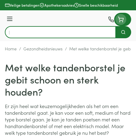
Ga naar de inhoud
Veilige betalingen
Apothekersadvies
Snelle beschikbaarheid
Menu
Zoek
Product, merk, categorie...
Home
/
Gezondheidsnieuws
/
Met welke tandenborstel je gebit 
Met welke tandenborstel je
gebit schoon en sterk
houden?
Er zijn heel wat keuzemogelijkheden als het om een
tandenborstel gaat. Je kan voor een soft, medium of hard
type borstel gaan. Je kan je tanden poetsen met een
handtandenborstel of met een elektrisch model. Maar
welk type tandenborstel gebruik je nu het best?