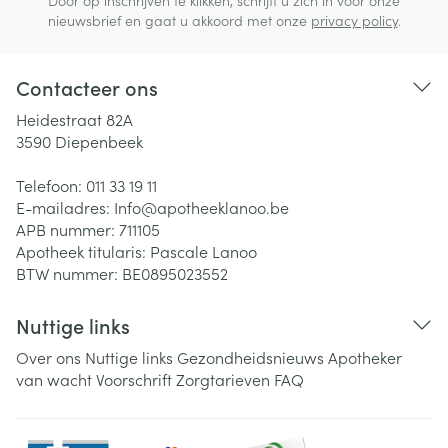
Door op inschrijven te klikken, schrijft u zich in voor onze
nieuwsbrief en gaat u akkoord met onze
privacy policy
.
Contacteer ons
Heidestraat 82A
3590
Diepenbeek
Telefoon:
011 33 19 11
E-mailadres:
Info@
apotheeklanoo.be
APB nummer:
711105
Apotheek titularis:
Pascale Lanoo
BTW nummer:
BE0895023552
Nuttige links
Over ons
Nuttige links
Gezondheidsnieuws
Apotheker
van wacht
Voorschrift
Zorgtarieven
FAQ