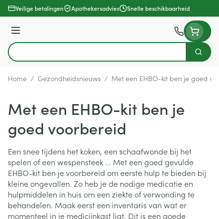
Ga naar de inhoud
Veilige betalingen
Apothekersadvies
Snelle beschikbaarheid
Menu
Zoek
Product, merk, categorie...
Home
/
Gezondheidsnieuws
/
Met een EHBO-kit ben je goed vo
Met een EHBO-kit ben je
goed voorbereid
Een snee tijdens het koken, een schaafwonde bij het
spelen of een wespensteek ... Met een goed gevulde
EHBO-kit ben je voorbereid om eerste hulp te bieden bij
kleine ongevallen. Zo heb je de nodige medicatie en
hulpmiddelen in huis om een ziekte of verwonding te
behandelen. Maak eerst een inventaris van wat er
momenteel in je medicijnkast ligt. Dit is een goede