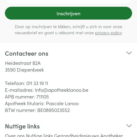
Inschrijven
Door op inschrijven te klikken, schrijft u zich in voor onze
nieuwsbrief en gaat u akkoord met onze
privacy policy
.
Contacteer ons
Heidestraat 82A
3590
Diepenbeek
Telefoon:
011 33 19 11
E-mailadres:
Info@
apotheeklanoo.be
APB nummer:
711105
Apotheek titularis:
Pascale Lanoo
BTW nummer:
BE0895023552
Nuttige links
Over ons
Nuttige links
Gezondheidsnieuws
Apotheker