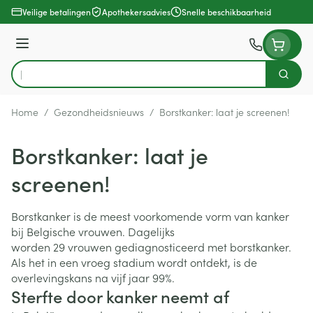
Ga naar de inhoud
Veilige betalingen
Apothekersadvies
Snelle beschikbaarheid
Menu
Zoek
Product, merk, categorie...
Home
/
Gezondheidsnieuws
/
Borstkanker: laat je screenen!
Borstkanker: laat je
screenen!
Borstkanker is de meest voorkomende vorm van kanker
bij Belgische vrouwen. Dagelijks
worden 29 vrouwen gediagnosticeerd met borstkanker.
Als het in een vroeg stadium wordt ontdekt, is de
overlevingskans na vijf jaar 99%.
Sterfte door kanker neemt af