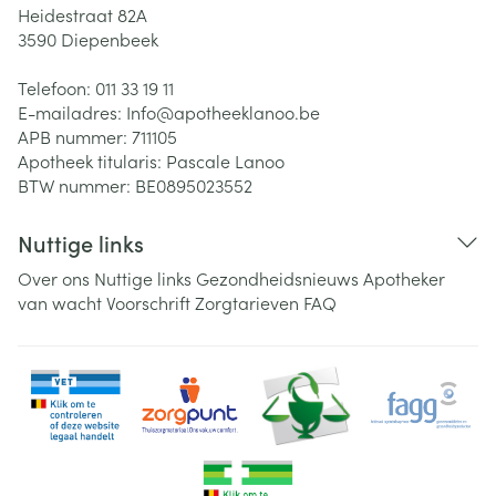
Heidestraat 82A
3590
Diepenbeek
Telefoon:
011 33 19 11
E-mailadres:
Info@
apotheeklanoo.be
APB nummer:
711105
Apotheek titularis:
Pascale Lanoo
BTW nummer:
BE0895023552
Nuttige links
Over ons
Nuttige links
Gezondheidsnieuws
Apotheker
van wacht
Voorschrift
Zorgtarieven
FAQ