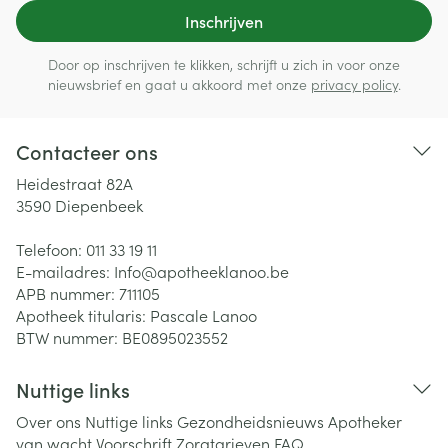
Inschrijven
Door op inschrijven te klikken, schrijft u zich in voor onze
nieuwsbrief en gaat u akkoord met onze
privacy policy
.
Contacteer ons
Heidestraat 82A
3590
Diepenbeek
Telefoon:
011 33 19 11
E-mailadres:
Info@
apotheeklanoo.be
APB nummer:
711105
Apotheek titularis:
Pascale Lanoo
BTW nummer:
BE0895023552
Nuttige links
Over ons
Nuttige links
Gezondheidsnieuws
Apotheker
van wacht
Voorschrift
Zorgtarieven
FAQ