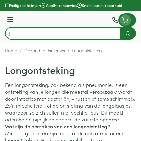
Ga naar de inhoud
Veilige betalingen
Apothekersadvies
Snelle beschikbaarheid
Menu
Zoek
Product, merk, categorie...
Home
/
Gezondheidsnieuws
/
Longontsteking
Longontsteking
Een longontsteking, ook bekend als pneumonie, is een
ontsteking van je longen die meestal veroorzaakt wordt
door infecties met bacteriën, virussen of soms schimmels.
Zo’n infectie leidt tot de ontsteking van de longblaasjes,
waardoor ze zich vullen met vocht of pus. Dit maakt
ademhalen pijnlijk en beperkt de zuurstofopname.
Wat zijn de oorzaken van een longontsteking?
Micro-organismen zijn meestal de oorzaak voor een
longontsteking. Het is ook mogelijk dat een