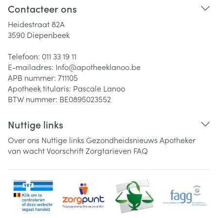
Contacteer ons
Heidestraat 82A
3590
Diepenbeek
Telefoon:
011 33 19 11
E-mailadres:
Info@
apotheeklanoo.be
APB nummer:
711105
Apotheek titularis:
Pascale Lanoo
BTW nummer:
BE0895023552
Nuttige links
Over ons
Nuttige links
Gezondheidsnieuws
Apotheker
van wacht
Voorschrift
Zorgtarieven
FAQ