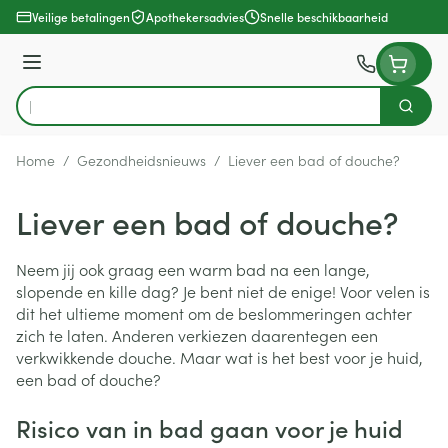
Ga naar de inhoud
Veilige betalingen
Apothekersadvies
Snelle beschikbaarheid
Menu
Zoek
Product, merk, categorie...
Home
/
Gezondheidsnieuws
/
Liever een bad of douche?
Liever een bad of douche?
Neem jij ook graag een warm bad na een lange,
slopende en kille dag? Je bent niet de enige! Voor velen is
dit het ultieme moment om de beslommeringen achter
zich te laten. Anderen verkiezen daarentegen een
verkwikkende douche. Maar wat is het best voor je huid,
een bad of douche?
Risico van in bad gaan voor je huid