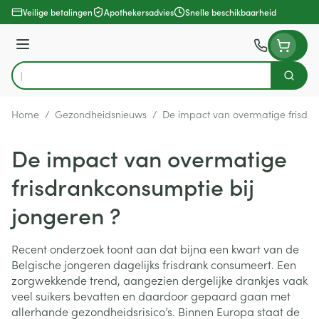
Ga naar de inhoud
Veilige betalingen
Apothekersadvies
Snelle beschikbaarheid
Menu
Zoek
Product, merk, categorie...
Home
/
Gezondheidsnieuws
/
De impact van overmatige frisdra
De impact van overmatige
frisdrankconsumptie bij
jongeren ?
Recent onderzoek toont aan dat bijna een kwart van de
Belgische jongeren dagelijks frisdrank consumeert. Een
zorgwekkende trend, aangezien dergelijke drankjes vaak
veel suikers bevatten en daardoor gepaard gaan met
allerhande gezondheidsrisico’s. Binnen Europa staat de