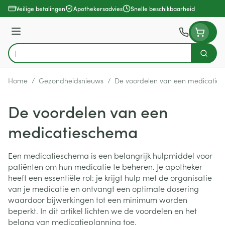
Ga naar de inhoud
Veilige betalingen
Apothekersadvies
Snelle beschikbaarheid
Menu
Zoek
Product, merk, categorie...
Home
/
Gezondheidsnieuws
/
De voordelen van een medicatie
De voordelen van een
medicatieschema
Een medicatieschema is een belangrijk hulpmiddel voor
patiënten om hun medicatie te beheren. Je apotheker
heeft een essentiële rol: je krijgt hulp met de organisatie
van je medicatie en ontvangt een optimale dosering
waardoor bijwerkingen tot een minimum worden
beperkt. In dit artikel lichten we de voordelen en het
belang van medicatieplanning toe.