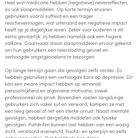
Heel wat medicatie hebben (negatieve) neveneffecten,
zo ook slaapmiddelen. Op korte termijn ervaren
gebruikers vooral sufheid en een trager
reactievermogen, wat uiteraard een negatieve impact
heeft op je dagelijkse leven. Zeker voor ouderen is dit
extra gevaarlijk: zij hebben namelijk ook een hogere
valkans. Daarnaast staan slaapmiddelen ervoor gekend
om hun gebruikers een neerslachtig gevoel en
verhoogde angstgevoelens te bezorgen.
Op lange termijn gaan die gevolgen zelfs verder. Zo
hebben gebruikers een verhoogde kans op depressie. Dit
kan een zware impact hebben op iemands
persoonlijkheid en algemene motivatie, zowel
professioneel als privé. Bovendien voelen langdurige
gebruikers zich vaker suf en verward, kampen ze met
een leeg gevoel of net een sterke onrust. Naast mentale
gevolgen, hebben dergelijke middelen ook fysieke
gevolgen. Patiënten kunnen last hebben van een wazig
zicht, verstoord evenwicht, hoofd- en spierpijn en zelfs
geheugenverlies. Ook het libido kan dalen.