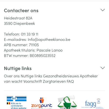
Contacteer ons
Heidestraat 82A
3590
Diepenbeek
Telefoon:
011 33 19 11
E-mailadres:
Info@
apotheeklanoo.be
APB nummer:
711105
Apotheek titularis:
Pascale Lanoo
BTW nummer:
BE0895023552
Nuttige links
Over ons
Nuttige links
Gezondheidsnieuws
Apotheker
van wacht
Voorschrift
Zorgtarieven
FAQ