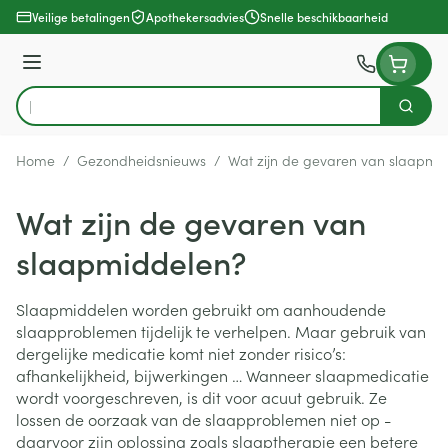
Ga naar de inhoud
Veilige betalingen
Apothekersadvies
Snelle beschikbaarheid
Menu
Zoek
Product, merk, categorie...
Home
/
Gezondheidsnieuws
/
Wat zijn de gevaren van slaapmi
Wat zijn de gevaren van
slaapmiddelen?
Slaapmiddelen worden gebruikt om aanhoudende
slaapproblemen tijdelijk te verhelpen. Maar gebruik van
dergelijke medicatie komt niet zonder risico’s:
afhankelijkheid, bijwerkingen … Wanneer slaapmedicatie
wordt voorgeschreven, is dit voor acuut gebruik. Ze
lossen de oorzaak van de slaapproblemen niet op -
daarvoor zijn oplossing zoals slaaptherapie een betere