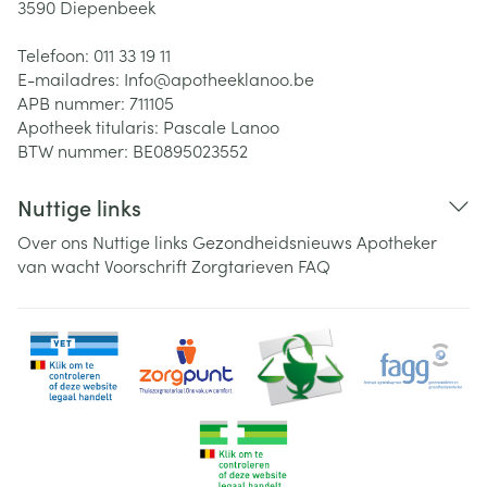
3590
Diepenbeek
Telefoon:
011 33 19 11
E-mailadres:
Info@
apotheeklanoo.be
APB nummer:
711105
Apotheek titularis:
Pascale Lanoo
BTW nummer:
BE0895023552
Nuttige links
Over ons
Nuttige links
Gezondheidsnieuws
Apotheker
van wacht
Voorschrift
Zorgtarieven
FAQ