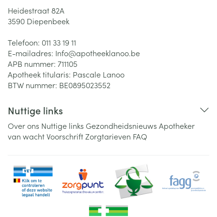
Heidestraat 82A
3590
Diepenbeek
Telefoon:
011 33 19 11
E-mailadres:
Info@
apotheeklanoo.be
APB nummer:
711105
Apotheek titularis:
Pascale Lanoo
BTW nummer:
BE0895023552
Nuttige links
Over ons
Nuttige links
Gezondheidsnieuws
Apotheker
van wacht
Voorschrift
Zorgtarieven
FAQ