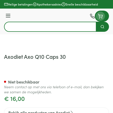
Ga naar de inhoud
Veilige betalingen
Apothekersadvies
Snelle beschikbaarheid
Menu
Zoek
Product, merk, categorie...
Axodiet Axo Q10 Caps 30
Axodiet Axo Q10 Caps 30
Niet beschikbaar
Neem contact op met ons via telefoon of e-mail, dan bekijken
we samen de mogelijkheden.
€ 16,00
Bekijk alle producten van Axodiet