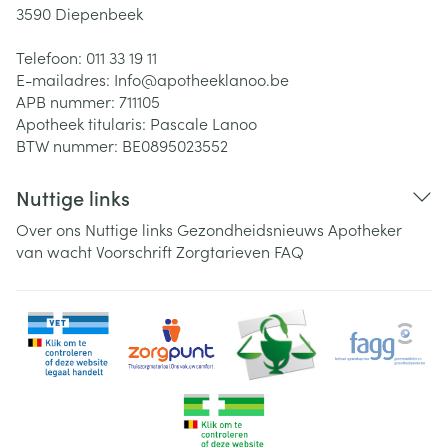
3590
Diepenbeek
Telefoon:
011 33 19 11
E-mailadres:
Info@
apotheeklanoo.be
APB nummer:
711105
Apotheek titularis:
Pascale Lanoo
BTW nummer:
BE0895023552
Nuttige links
Over ons
Nuttige links
Gezondheidsnieuws
Apotheker
van wacht
Voorschrift
Zorgtarieven
FAQ