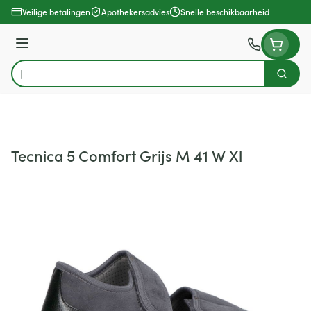
Ga naar de inhoud
Veilige betalingen
Apothekersadvies
Snelle beschikbaarheid
Menu
Zoek
Product, merk, categorie...
Tecnica 5 Comfort Grijs M 41 W Xl