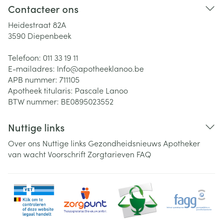
Contacteer ons
Heidestraat 82A
3590
Diepenbeek
Telefoon:
011 33 19 11
E-mailadres:
Info@
apotheeklanoo.be
APB nummer:
711105
Apotheek titularis:
Pascale Lanoo
BTW nummer:
BE0895023552
Nuttige links
Over ons
Nuttige links
Gezondheidsnieuws
Apotheker
van wacht
Voorschrift
Zorgtarieven
FAQ