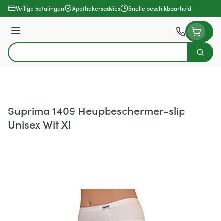
Ga naar de inhoud
Veilige betalingen
Apothekersadvies
Snelle beschikbaarheid
Menu
Zoek
Product, merk, categorie...
Suprima 1409 Heupbeschermer-slip
Unisex Wit Xl