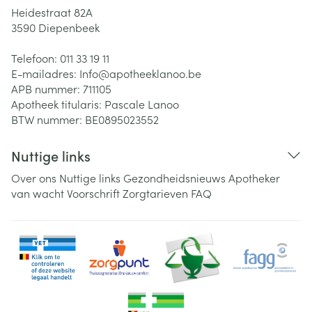
Heidestraat 82A
3590
Diepenbeek
Telefoon:
011 33 19 11
E-mailadres:
Info@
apotheeklanoo.be
APB nummer:
711105
Apotheek titularis:
Pascale Lanoo
BTW nummer:
BE0895023552
Nuttige links
Over ons
Nuttige links
Gezondheidsnieuws
Apotheker
van wacht
Voorschrift
Zorgtarieven
FAQ