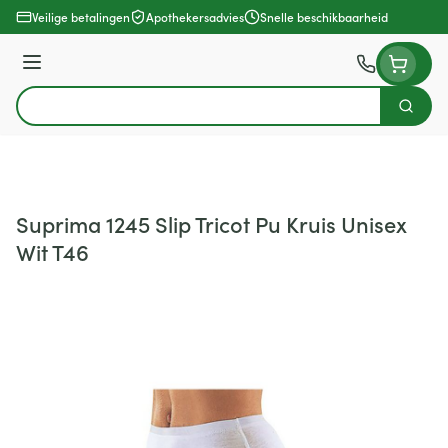
Ga naar de inhoud
Veilige betalingen
Apothekersadvies
Snelle beschikbaarheid
Menu
Zoek
Product, merk, categorie...
Suprima 1245 Slip Tricot Pu Kruis Unisex
Wit T46