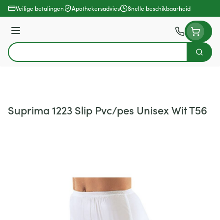
Ga naar de inhoud
Veilige betalingen
Apothekersadvies
Snelle beschikbaarheid
Menu
Zoek
Product, merk, categorie...
Suprima 1223 Slip Pvc/pes Unisex Wit T56