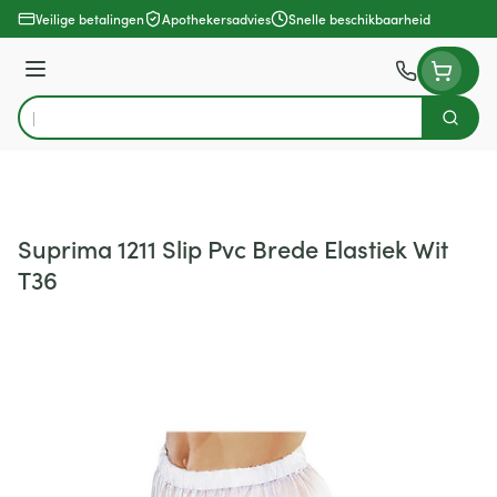
Ga naar de inhoud
Veilige betalingen
Apothekersadvies
Snelle beschikbaarheid
Menu
Zoek
Product, merk, categorie...
Suprima 1211 Slip Pvc Brede Elastiek Wit
T36