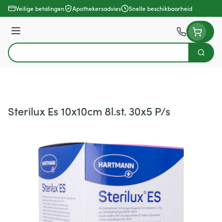
Ga naar de inhoud
Veilige betalingen
Apothekersadvies
Snelle beschikbaarheid
Menu
Zoek
Product, merk, categorie...
Sterilux Es 10x10cm 8l.st. 30x5 P/s