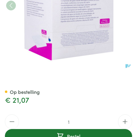
Sterilux Es 10x10cm 8l.st. 30x5
Op bestelling
€ 21,07
Aantal
Bestel