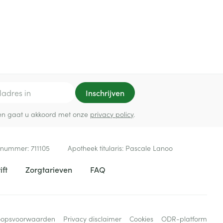
Inschrijven
ef en gaat u akkoord met onze
privacy policy
.
 nummer:
711105
Apotheek titularis:
Pascale Lanoo
ift
Zorgtarieven
FAQ
oopsvoorwaarden
Privacy disclaimer
Cookies
ODR-platform