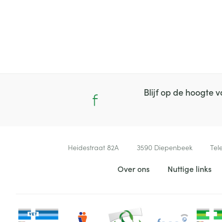
Blijf op de hoogte
Contacteer ons
Heidestraat 82A
3590
Diepenbeek
Tel
Nuttige links
Over ons
Nuttige links