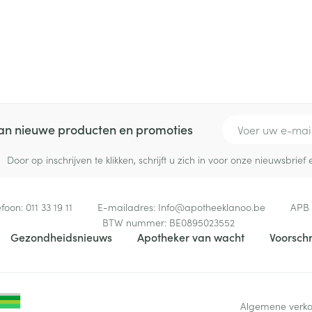
E-mail adres
 van nieuwe producten en promoties
Door op inschrijven te klikken, schrijft u zich in voor onze nieuwsbri
efoon:
011 33 19 11
E-mailadres:
Info@
apotheeklanoo.be
APB
BTW nummer:
BE0895023552
Gezondheidsnieuws
Apotheker van wacht
Voorschr
Algemene verk