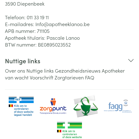
3590
Diepenbeek
Telefoon:
011 33 19 11
E-mailadres:
Info@
apotheeklanoo.be
APB nummer:
711105
Apotheek titularis:
Pascale Lanoo
BTW nummer:
BE0895023552
Nuttige links
Over ons
Nuttige links
Gezondheidsnieuws
Apotheker
van wacht
Voorschrift
Zorgtarieven
FAQ