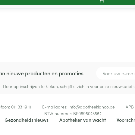
E-mail adres
 van nieuwe producten en promoties
Door op inschrijven te klikken, schrijft u zich in voor onze nieuwsbri
efoon:
011 33 19 11
E-mailadres:
Info@
apotheeklanoo.be
APB
BTW nummer:
BE0895023552
Gezondheidsnieuws
Apotheker van wacht
Voorschr