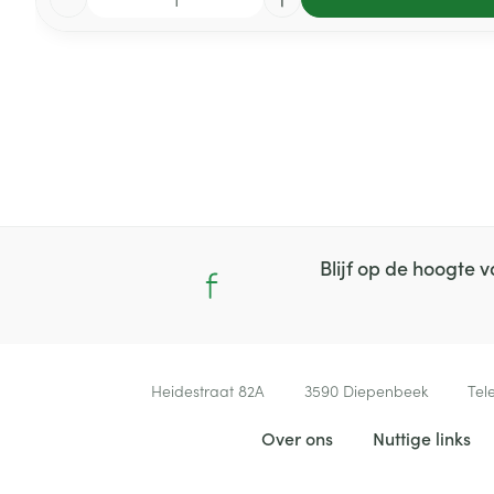
Blijf op de hoogte
Contacteer ons
Heidestraat 82A
3590
Diepenbeek
Tel
Nuttige links
Over ons
Nuttige links