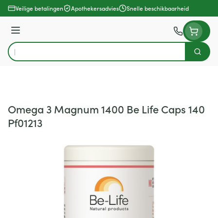
Ga naar de inhoud
Veilige betalingen
Apothekersadvies
Snelle beschikbaarheid
Menu
Zoek
Product, merk, categorie...
Omega 3 Magnum 1400 Be Life Caps 140
Pf01213