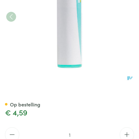
Natrum Muriaticum 200k Gl B
Op bestelling
€ 4,59
Aantal