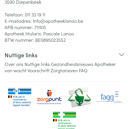
3590
Diepenbeek
Telefoon:
011 33 19 11
E-mailadres:
Info@
apotheeklanoo.be
APB nummer:
711105
Apotheek titularis:
Pascale Lanoo
BTW nummer:
BE0895023552
Nuttige links
Over ons
Nuttige links
Gezondheidsnieuws
Apotheker
van wacht
Voorschrift
Zorgtarieven
FAQ