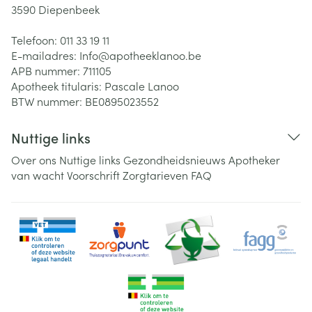
3590
Diepenbeek
Telefoon:
011 33 19 11
E-mailadres:
Info@
apotheeklanoo.be
APB nummer:
711105
Apotheek titularis:
Pascale Lanoo
BTW nummer:
BE0895023552
Nuttige links
Over ons
Nuttige links
Gezondheidsnieuws
Apotheker
van wacht
Voorschrift
Zorgtarieven
FAQ