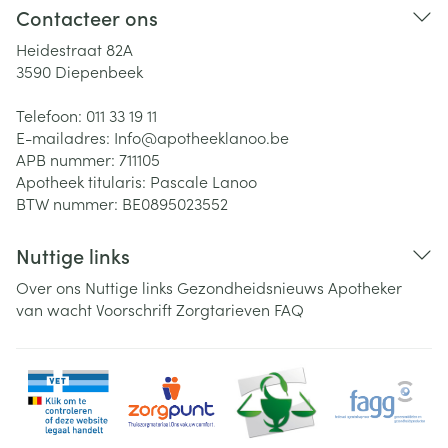
Contacteer ons
Heidestraat 82A
3590
Diepenbeek
Telefoon:
011 33 19 11
E-mailadres:
Info@
apotheeklanoo.be
APB nummer:
711105
Apotheek titularis:
Pascale Lanoo
BTW nummer:
BE0895023552
Nuttige links
Over ons
Nuttige links
Gezondheidsnieuws
Apotheker
van wacht
Voorschrift
Zorgtarieven
FAQ