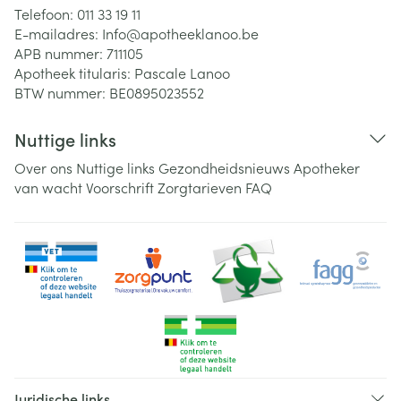
Telefoon:
011 33 19 11
E-mailadres:
Info@
apotheeklanoo.be
APB nummer:
711105
Apotheek titularis:
Pascale Lanoo
BTW nummer:
BE0895023552
Nuttige links
Over ons
Nuttige links
Gezondheidsnieuws
Apotheker
van wacht
Voorschrift
Zorgtarieven
FAQ
Juridische links