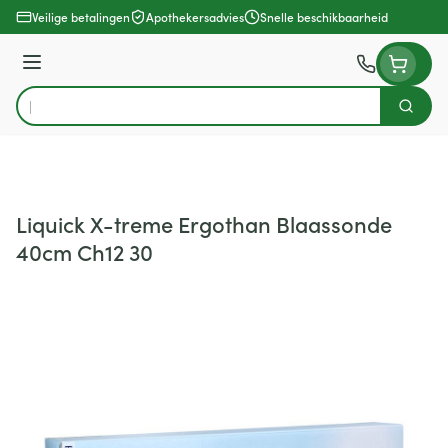
Ga naar de inhoud
Veilige betalingen
Apothekersadvies
Snelle beschikbaarheid
Menu
Zoek
Product, merk, categorie...
Liquick X-treme Ergothan Blaassonde
40cm Ch12 30