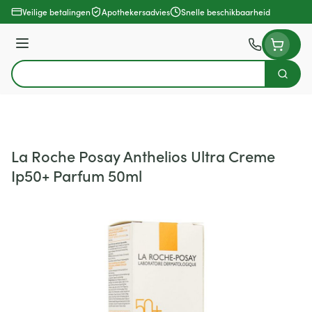
Ga naar de inhoud
Veilige betalingen
Apothekersadvies
Snelle beschikbaarheid
Menu
Zoek
Product, merk, categorie...
La Roche Posay Anthelios Ultra Creme
Ip50+ Parfum 50ml