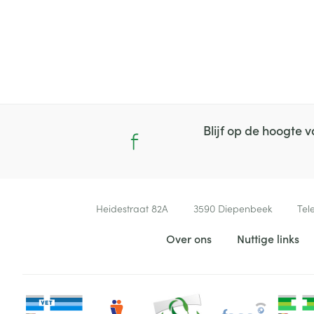
Blijf op de hoogte
Contacteer ons
Heidestraat 82A
3590
Diepenbeek
Tel
Nuttige links
Over ons
Nuttige links