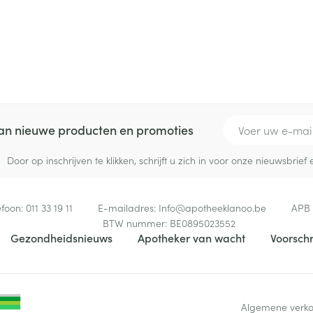
E-mail adres
 van nieuwe producten en promoties
Door op inschrijven te klikken, schrijft u zich in voor onze nieuwsbri
efoon:
011 33 19 11
E-mailadres:
Info@
apotheeklanoo.be
APB
BTW nummer:
BE0895023552
Gezondheidsnieuws
Apotheker van wacht
Voorschr
Algemene verk