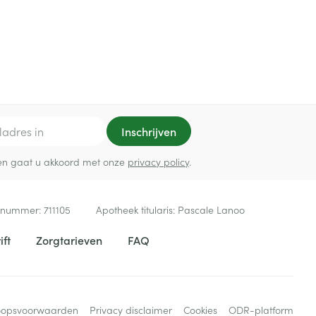
Inschrijven
ef en gaat u akkoord met onze
privacy policy
.
 nummer:
711105
Apotheek titularis:
Pascale Lanoo
ift
Zorgtarieven
FAQ
oopsvoorwaarden
Privacy disclaimer
Cookies
ODR-platform