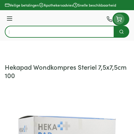
Ga naar de inhoud
Veilige betalingen
Apothekersadvies
Snelle beschikbaarheid
Menu
Zoek
Product, merk, categorie...
Hekapad Wondkompres Steriel 7,5x7,5cm
100