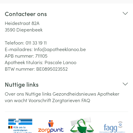
Contacteer ons
Heidestraat 82A
3590
Diepenbeek
Telefoon:
011 33 19 11
E-mailadres:
Info@
apotheeklanoo.be
APB nummer:
711105
Apotheek titularis:
Pascale Lanoo
BTW nummer:
BE0895023552
Nuttige links
Over ons
Nuttige links
Gezondheidsnieuws
Apotheker
van wacht
Voorschrift
Zorgtarieven
FAQ