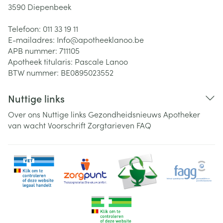
3590
Diepenbeek
Telefoon:
011 33 19 11
E-mailadres:
Info@
apotheeklanoo.be
APB nummer:
711105
Apotheek titularis:
Pascale Lanoo
BTW nummer:
BE0895023552
Nuttige links
Over ons
Nuttige links
Gezondheidsnieuws
Apotheker
van wacht
Voorschrift
Zorgtarieven
FAQ