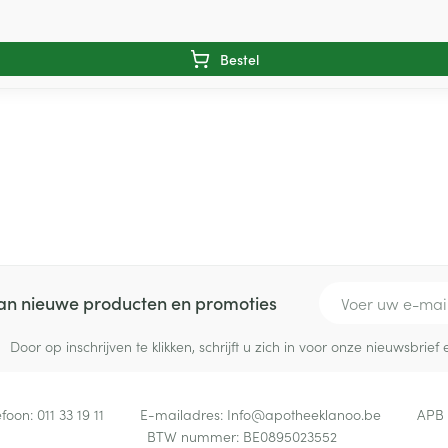
Bestel
E-mail adres
 van nieuwe producten en promoties
Door op inschrijven te klikken, schrijft u zich in voor onze nieuwsbri
efoon:
011 33 19 11
E-mailadres:
Info@
apotheeklanoo.be
APB
BTW nummer:
BE0895023552