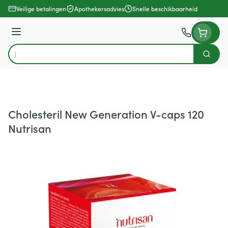
Ga naar de inhoud
Veilige betalingen
Apothekersadvies
Snelle beschikbaarheid
Menu
Zoek
Product, merk, categorie...
Cholesteril New Generation V-caps 120
Nutrisan