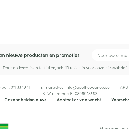
E-mail adres
 van nieuwe producten en promoties
Door op inschrijven te klikken, schrijft u zich in voor onze nieuwsbri
efoon:
011 33 19 11
E-mailadres:
Info@
apotheeklanoo.be
APB
BTW nummer:
BE0895023552
Gezondheidsnieuws
Apotheker van wacht
Voorschr
Algemene verk