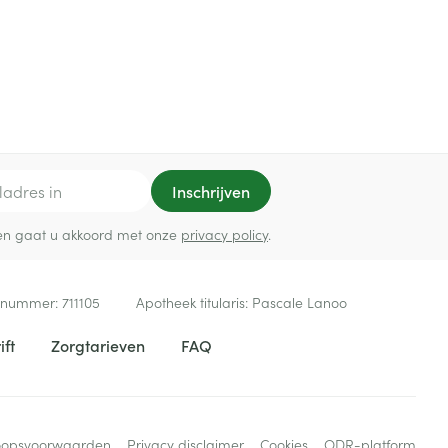
Inschrijven
ef en gaat u akkoord met onze
privacy policy
.
 nummer:
711105
Apotheek titularis:
Pascale Lanoo
ift
Zorgtarieven
FAQ
oopsvoorwaarden
Privacy disclaimer
Cookies
ODR-platform