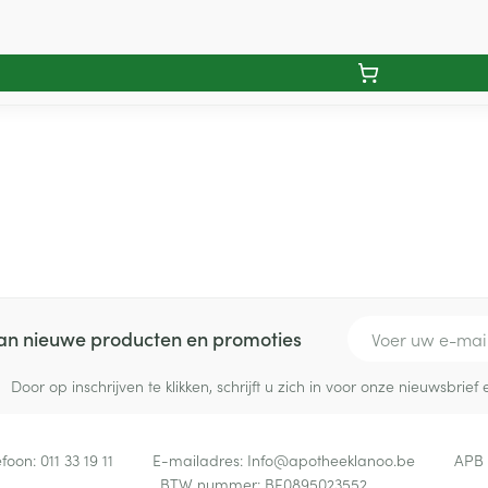
E-mail adres
 van nieuwe producten en promoties
Door op inschrijven te klikken, schrijft u zich in voor onze nieuwsbri
efoon:
011 33 19 11
E-mailadres:
Info@
apotheeklanoo.be
APB
BTW nummer:
BE0895023552