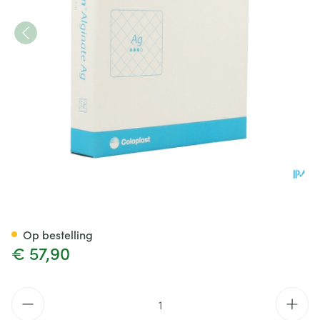
Biatain Alginate Ag Ster 10c
Op bestelling
€ 57,90
Aantal