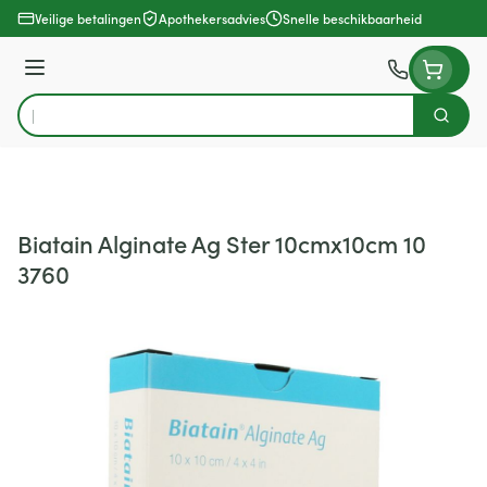
Ga naar de inhoud
Veilige betalingen
Apothekersadvies
Snelle beschikbaarheid
Menu
Zoek
Product, merk, categorie...
Biatain Alginate Ag Ster 10cmx10cm 10
3760