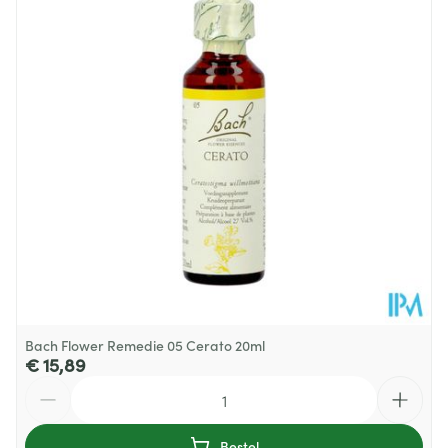
Diepte
93 mm
Hoeveelheid
20
Verpakking
Behoud
Kamertemperatuur (15°C - 25°C)
Bach Flower Remedie 05 Cerato 20ml
€ 15,89
Aantal
Bestel