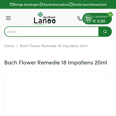
Dia 1 van 1
Ga naar de inhoud
Veilige betalingen
Apothekersadvies
Snelle beschikbaarheid
0
0 artikelen
Menu
€ 0,00
Zoek
Product, merk, categorie...
Home
/
Bach Flower Remedie 18 Impatiens 20ml
Bach Flower Remedie 18 Impatiens 20ml